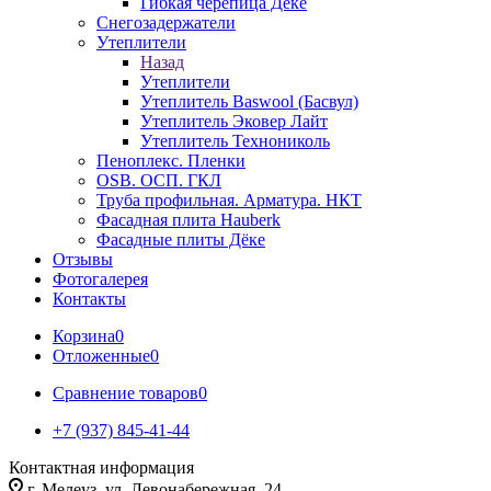
Гибкая черепица Дёке
Снегозадержатели
Утеплители
Назад
Утеплители
Утеплитель Baswool (Басвул)
Утеплитель Эковер Лайт
Утеплитель Технониколь
Пеноплекс. Пленки
OSB. ОСП. ГКЛ
Труба профильная. Арматура. НКТ
Фасадная плита Hauberk
Фасадные плиты Дёке
Отзывы
Фотогалерея
Контакты
Корзина
0
Отложенные
0
Сравнение товаров
0
+7 (937) 845-41-44
Контактная информация
г. Мелеуз, ул. Левонабережная, 24