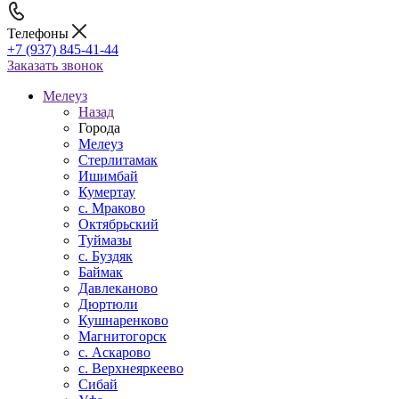
Телефоны
+7 (937) 845-41-44
Заказать звонок
Мелеуз
Назад
Города
Мелеуз
Стерлитамак
Ишимбай
Кумертау
c. Мраково
Октябрьский
Туймазы
c. Буздяк
Баймак
Давлеканово
Дюртюли
Кушнаренково
Магнитогорск
с. Аскарово
с. Верхнеяркеево
Сибай