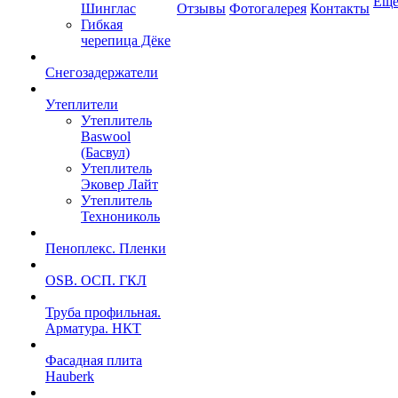
Ещ
Шинглас
Отзывы
Фотогалерея
Контакты
Гибкая
черепица Дёке
Снегозадержатели
Утеплители
Утеплитель
Baswool
(Басвул)
Утеплитель
Эковер Лайт
Утеплитель
Технониколь
Пеноплекс. Пленки
OSB. ОСП. ГКЛ
Труба профильная.
Арматура. НКТ
Фасадная плита
Hauberk