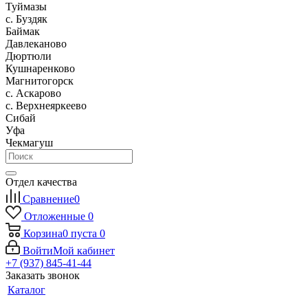
Туймазы
c. Буздяк
Баймак
Давлеканово
Дюртюли
Кушнаренково
Магнитогорск
с. Аскарово
с. Верхнеяркеево
Сибай
Уфа
Чекмагуш
Отдел качества
Сравнение
0
Отложенные
0
Корзина
0
пуста
0
Войти
Мой кабинет
+7 (937) 845-41-44
Заказать звонок
Каталог