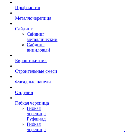
Профнастил
Металлочерепица
Сайдинг
Сайдинг
металлический
Сайдинг
виниловый
Евроштакетник
Строительные смеси
Фасадные панели
Ондулин
Гибкая черепица
Гибкая
черепица
Руфшилд
Гибкая
черепица