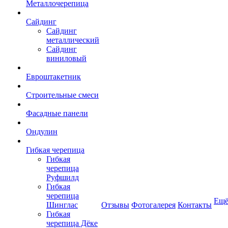
Металлочерепица
Сайдинг
Сайдинг
металлический
Сайдинг
виниловый
Евроштакетник
Строительные смеси
Фасадные панели
Ондулин
Гибкая черепица
Гибкая
черепица
Руфшилд
Гибкая
черепица
Ещ
Шинглас
Отзывы
Фотогалерея
Контакты
Гибкая
черепица Дёке