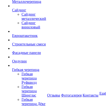
Металлочерепица
Сайдинг
Сайдинг
металлический
Сайдинг
виниловый
Евроштакетник
Строительные смеси
Фасадные панели
Ондулин
Гибкая черепица
Гибкая
черепица
Руфшилд
Гибкая
черепица
Ещ
Шинглас
Отзывы
Фотогалерея
Контакты
Гибкая
черепица Дёке