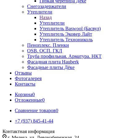
Гибкая черепица Дёке
Снегозадержатели
Утеплители
Назад
Утеплители
Утеплитель Baswool (Басвул)
Утеплитель Эковер Лайт
Утеплитель Технониколь
Пеноплекс. Пленки
OSB. ОСП. ГКЛ
Труба профильная. Арматура. НКТ
Фасадная плита Hauberk
Фасадные плиты Дёке
Отзывы
Фотогалерея
Контакты
Корзина
0
Отложенные
0
Сравнение товаров
0
+7 (937) 845-41-44
Контактная информация
г. Мелеуз, ул. Левонабережная, 24