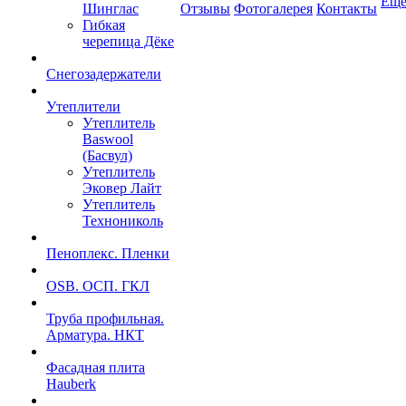
Ещ
Шинглас
Отзывы
Фотогалерея
Контакты
Гибкая
черепица Дёке
Снегозадержатели
Утеплители
Утеплитель
Baswool
(Басвул)
Утеплитель
Эковер Лайт
Утеплитель
Технониколь
Пеноплекс. Пленки
OSB. ОСП. ГКЛ
Труба профильная.
Арматура. НКТ
Фасадная плита
Hauberk