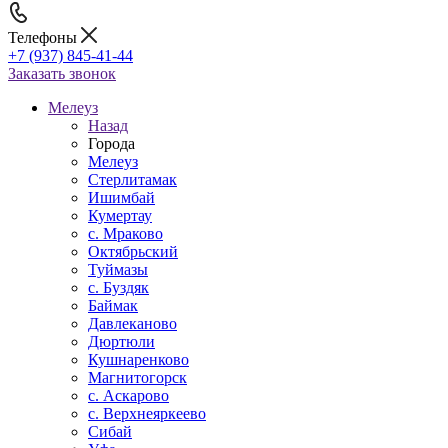
Телефоны
+7 (937) 845-41-44
Заказать звонок
Мелеуз
Назад
Города
Мелеуз
Стерлитамак
Ишимбай
Кумертау
c. Мраково
Октябрьский
Туймазы
c. Буздяк
Баймак
Давлеканово
Дюртюли
Кушнаренково
Магнитогорск
с. Аскарово
с. Верхнеяркеево
Сибай