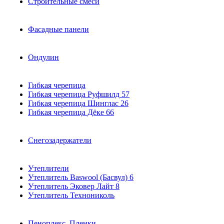
Строительные смеси
Фасадные панели
Ондулин
Гибкая черепица
Гибкая черепица Руфшилд
57
Гибкая черепица Шинглас
26
Гибкая черепица Дёке
66
Снегозадержатели
Утеплители
Утеплитель Baswool (Басвул)
6
Утеплитель Эковер Лайт
8
Утеплитель Технониколь
Пеноплекс. Пленки