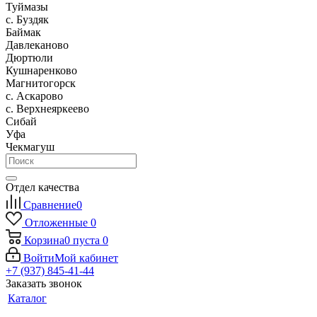
Туймазы
c. Буздяк
Баймак
Давлеканово
Дюртюли
Кушнаренково
Магнитогорск
с. Аскарово
с. Верхнеяркеево
Сибай
Уфа
Чекмагуш
Отдел качества
Сравнение
0
Отложенные
0
Корзина
0
пуста
0
Войти
Мой кабинет
+7 (937) 845-41-44
Заказать звонок
Каталог