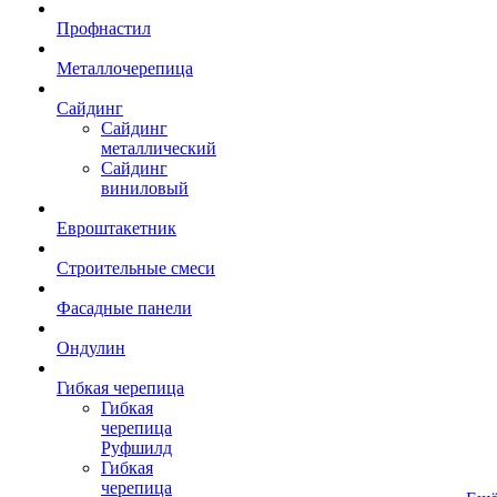
Профнастил
Металлочерепица
Сайдинг
Сайдинг
металлический
Сайдинг
виниловый
Евроштакетник
Строительные смеси
Фасадные панели
Ондулин
Гибкая черепица
Гибкая
черепица
Руфшилд
Гибкая
черепица