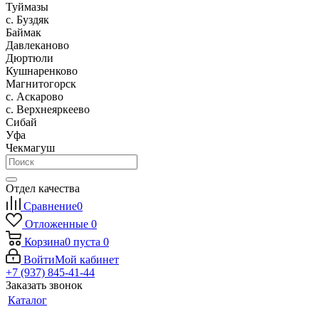
Туймазы
c. Буздяк
Баймак
Давлеканово
Дюртюли
Кушнаренково
Магнитогорск
с. Аскарово
с. Верхнеяркеево
Сибай
Уфа
Чекмагуш
Отдел качества
Сравнение
0
Отложенные
0
Корзина
0
пуста
0
Войти
Мой кабинет
+7 (937) 845-41-44
Заказать звонок
Каталог