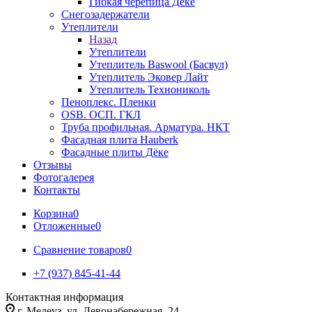
Гибкая черепица Дёке
Снегозадержатели
Утеплители
Назад
Утеплители
Утеплитель Baswool (Басвул)
Утеплитель Эковер Лайт
Утеплитель Технониколь
Пеноплекс. Пленки
OSB. ОСП. ГКЛ
Труба профильная. Арматура. НКТ
Фасадная плита Hauberk
Фасадные плиты Дёке
Отзывы
Фотогалерея
Контакты
Корзина
0
Отложенные
0
Сравнение товаров
0
+7 (937) 845-41-44
Контактная информация
г. Мелеуз, ул. Левонабережная, 24