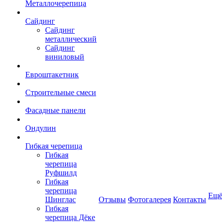
Металлочерепица
Сайдинг
Сайдинг
металлический
Сайдинг
виниловый
Евроштакетник
Строительные смеси
Фасадные панели
Ондулин
Гибкая черепица
Гибкая
черепица
Руфшилд
Гибкая
черепица
Ещ
Шинглас
Отзывы
Фотогалерея
Контакты
Гибкая
черепица Дёке