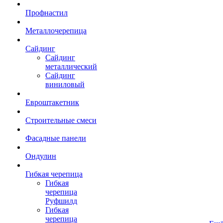
Профнастил
Металлочерепица
Сайдинг
Сайдинг
металлический
Сайдинг
виниловый
Евроштакетник
Строительные смеси
Фасадные панели
Ондулин
Гибкая черепица
Гибкая
черепица
Руфшилд
Гибкая
черепица