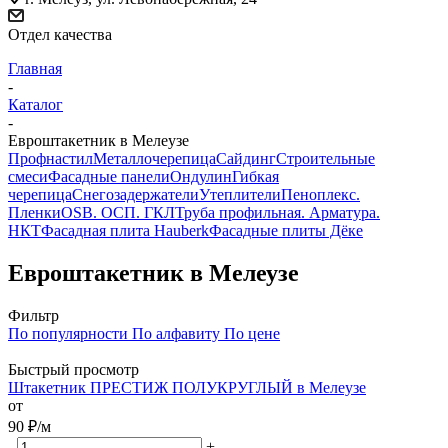
Отдел качества
Главная
-
Каталог
-
Евроштакетник в Мелеузе
Профнастил
Металлочерепица
Сайдинг
Строительные
смеси
Фасадные панели
Ондулин
Гибкая
черепица
Снегозадержатели
Утеплители
Пеноплекс.
Пленки
OSB. ОСП. ГКЛ
Труба профильная. Арматура.
НКТ
Фасадная плита Hauberk
Фасадные плиты Дёке
Евроштакетник в Мелеузе
Фильтр
По популярности
По алфавиту
По цене
Быстрый просмотр
Штакетник ПРЕСТИЖ ПОЛУКРУГЛЫЙ в Мелеузе
от
90
₽
/м
-
+