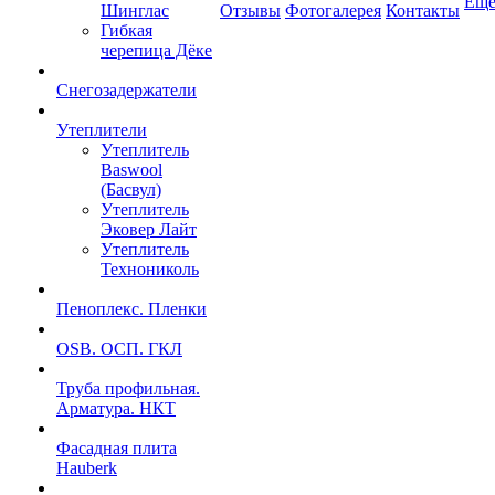
Ещ
Шинглас
Отзывы
Фотогалерея
Контакты
Гибкая
черепица Дёке
Снегозадержатели
Утеплители
Утеплитель
Baswool
(Басвул)
Утеплитель
Эковер Лайт
Утеплитель
Технониколь
Пеноплекс. Пленки
OSB. ОСП. ГКЛ
Труба профильная.
Арматура. НКТ
Фасадная плита
Hauberk