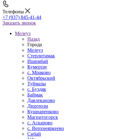
Телефоны
+7 (937) 845-41-44
Заказать звонок
Мелеуз
Назад
Города
Мелеуз
Стерлитамак
Ишимбай
Кумертау
c. Мраково
Октябрьский
Туймазы
c. Буздяк
Баймак
Давлеканово
Дюртюли
Кушнаренково
Магнитогорск
с. Аскарово
с. Верхнеяркеево
Сибай