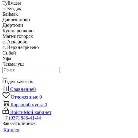
Туймазы
c. Буздяк
Баймак
Давлеканово
Дюртюли
Кушнаренково
Магнитогорск
с. Аскарово
с. Верхнеяркеево
Сибай
Уфа
Чекмагуш
Отдел качества
Сравнение
0
Отложенные
0
Корзина
0
пуста
0
Войти
Мой кабинет
+7 (937) 845-41-44
Заказать звонок
Каталог