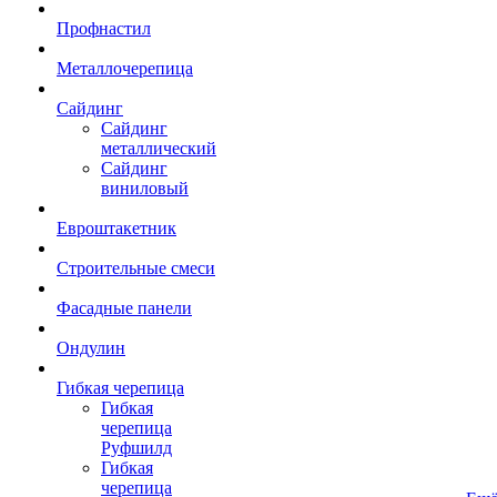
Профнастил
Металлочерепица
Сайдинг
Сайдинг
металлический
Сайдинг
виниловый
Евроштакетник
Строительные смеси
Фасадные панели
Ондулин
Гибкая черепица
Гибкая
черепица
Руфшилд
Гибкая
черепица