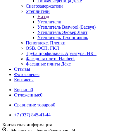
Гибкая черепица Дёке
Снегозадержатели
Утеплители
Назад
Утеплители
Утеплитель Baswool (Басвул)
Утеплитель Эковер Лайт
Утеплитель Технониколь
Пеноплекс. Пленки
OSB. ОСП. ГКЛ
Труба профильная. Арматура. НКТ
Фасадная плита Hauberk
Фасадные плиты Дёке
Отзывы
Фотогалерея
Контакты
Корзина
0
Отложенные
0
Сравнение товаров
0
+7 (937) 845-41-44
Контактная информация
г. Мелеуз, ул. Левонабережная, 24