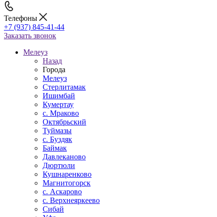
Телефоны
+7 (937) 845-41-44
Заказать звонок
Мелеуз
Назад
Города
Мелеуз
Стерлитамак
Ишимбай
Кумертау
c. Мраково
Октябрьский
Туймазы
c. Буздяк
Баймак
Давлеканово
Дюртюли
Кушнаренково
Магнитогорск
с. Аскарово
с. Верхнеяркеево
Сибай