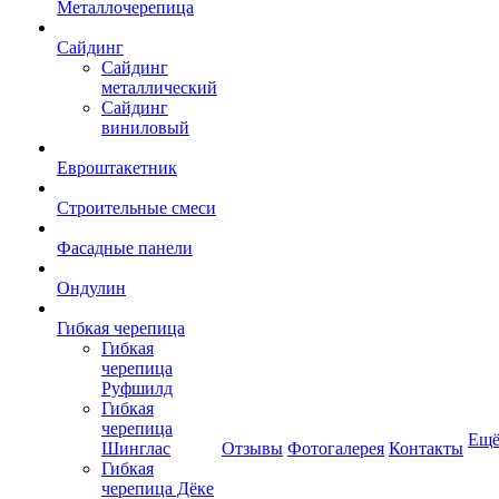
Металлочерепица
Сайдинг
Сайдинг
металлический
Сайдинг
виниловый
Евроштакетник
Строительные смеси
Фасадные панели
Ондулин
Гибкая черепица
Гибкая
черепица
Руфшилд
Гибкая
черепица
Ещ
Шинглас
Отзывы
Фотогалерея
Контакты
Гибкая
черепица Дёке