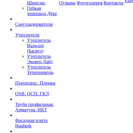
Ещ
Шинглас
Отзывы
Фотогалерея
Контакты
Гибкая
черепица Дёке
Снегозадержатели
Утеплители
Утеплитель
Baswool
(Басвул)
Утеплитель
Эковер Лайт
Утеплитель
Технониколь
Пеноплекс. Пленки
OSB. ОСП. ГКЛ
Труба профильная.
Арматура. НКТ
Фасадная плита
Hauberk