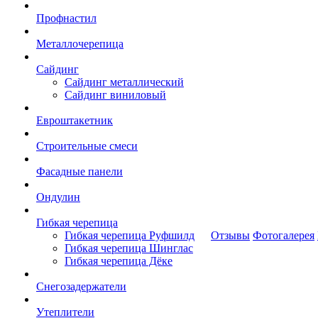
Профнастил
Металлочерепица
Сайдинг
Сайдинг металлический
Сайдинг виниловый
Евроштакетник
Строительные смеси
Фасадные панели
Ондулин
Гибкая черепица
Гибкая черепица Руфшилд
Отзывы
Фотогалерея
Гибкая черепица Шинглас
Гибкая черепица Дёке
Снегозадержатели
Утеплители