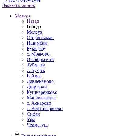
Заказать звонок
Мелеуз
Назад
Города
Мелеуз
Стерлитамак
Ишимбай
Кумертау
c. Мраково
Октябрьский
Туймазы
c. Буздяк
Баймак
Давлеканово
Дюртюли
Кушнаренково
Магнитогорск
с. Аскарово
с. Верхнеяркеево
Сибай
Уфа
Чекмагуш