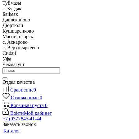
Туймазы
c. Буздяк
Баймак
Давлеканово
Дюртюли
Кушнаренково
Магнитогорск
с. Аскарово
с. Верхнеяркеево
Сибай
Уфа
Чекмагуш
Отдел качества
Сравнение
0
Отложенные
0
Корзина
0
пуста
0
Войти
Мой кабинет
+7 (937) 845-41-44
Заказать звонок
Каталог