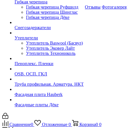
Гибкая черепица
Гибкая черепица Руфшилд
Отзывы
Фотогалерея
Гибкая черепица Шинглас
Гибкая черепица Дёке
Снегозадержатели
Утеплители
Утеплитель Baswool (Басвул)
Утеплитель Эковер Лайт
Утеплитель Технониколь
Пеноплекс. Пленки
OSB. ОСП. ГКЛ
Труба профильная. Арматура. НКТ
Фасадная плита Hauberk
Фасадные плиты Дёке
Сравнение
0
Отложенные
0
Корзина
0
0