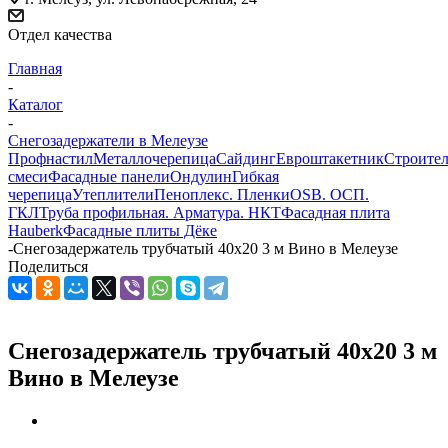
Отдел качества
Главная
-
Каталог
-
Снегозадержатели в Мелеузе
Профнастил
Металлочерепица
Сайдинг
Евроштакетник
Строите
смеси
Фасадные панели
Ондулин
Гибкая
черепица
Утеплители
Пеноплекс. Пленки
OSB. ОСП.
ГКЛ
Труба профильная. Арматура. НКТ
Фасадная плита
Hauberk
Фасадные плиты Дёке
-
Снегозадержатель трубчатый 40х20 3 м Вино в Мелеузе
Поделиться
Снегозадержатель трубчатый 40х20 3 м
Вино в Мелеузе