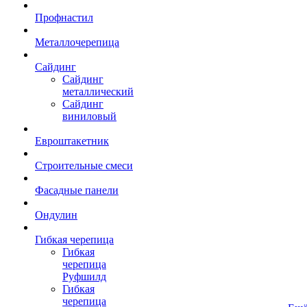
Профнастил
Металлочерепица
Сайдинг
Сайдинг
металлический
Сайдинг
виниловый
Евроштакетник
Строительные смеси
Фасадные панели
Ондулин
Гибкая черепица
Гибкая
черепица
Руфшилд
Гибкая
черепица