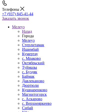
Телефоны
+7 (937) 845-41-44
Заказать звонок
Мелеуз
Назад
Города
Мелеуз
Стерлитамак
Ишимбай
Кумертау
c. Мраково
Октябрьский
Туймазы
c. Буздяк
Баймак
Давлеканово
Дюртюли
Кушнаренково
Магнитогорск
с. Аскарово
с. Верхнеяркеево
Сибай