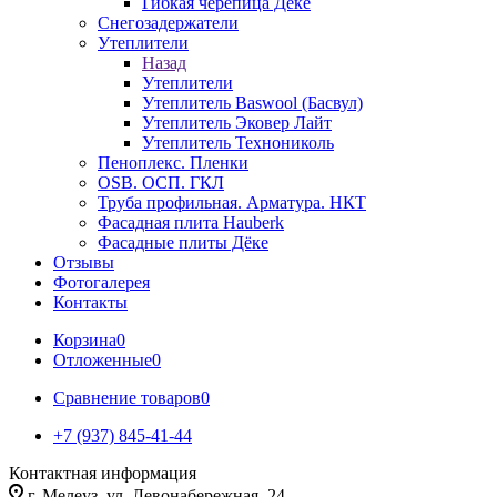
Гибкая черепица Дёке
Снегозадержатели
Утеплители
Назад
Утеплители
Утеплитель Baswool (Басвул)
Утеплитель Эковер Лайт
Утеплитель Технониколь
Пеноплекс. Пленки
OSB. ОСП. ГКЛ
Труба профильная. Арматура. НКТ
Фасадная плита Hauberk
Фасадные плиты Дёке
Отзывы
Фотогалерея
Контакты
Корзина
0
Отложенные
0
Сравнение товаров
0
+7 (937) 845-41-44
Контактная информация
г. Мелеуз, ул. Левонабережная, 24