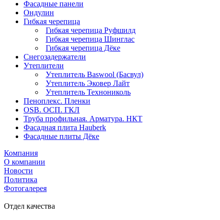
Фасадные панели
Ондулин
Гибкая черепица
Гибкая черепица Руфшилд
Гибкая черепица Шинглас
Гибкая черепица Дёке
Снегозадержатели
Утеплители
Утеплитель Baswool (Басвул)
Утеплитель Эковер Лайт
Утеплитель Технониколь
Пеноплекс. Пленки
OSB. ОСП. ГКЛ
Труба профильная. Арматура. НКТ
Фасадная плита Hauberk
Фасадные плиты Дёке
Компания
О компании
Новости
Политика
Фотогалерея
Отдел качества