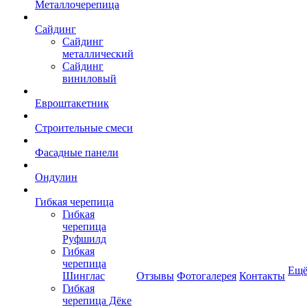
Металлочерепица
Сайдинг
Сайдинг
металлический
Сайдинг
виниловый
Евроштакетник
Строительные смеси
Фасадные панели
Ондулин
Гибкая черепица
Гибкая
черепица
Руфшилд
Гибкая
черепица
Ещ
Шинглас
Отзывы
Фотогалерея
Контакты
Гибкая
черепица Дёке