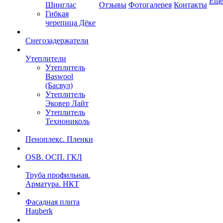
Ещ
Шинглас
Отзывы
Фотогалерея
Контакты
Гибкая
черепица Дёке
Снегозадержатели
Утеплители
Утеплитель
Baswool
(Басвул)
Утеплитель
Эковер Лайт
Утеплитель
Технониколь
Пеноплекс. Пленки
OSB. ОСП. ГКЛ
Труба профильная.
Арматура. НКТ
Фасадная плита
Hauberk