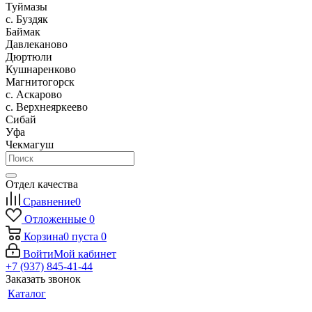
Туймазы
c. Буздяк
Баймак
Давлеканово
Дюртюли
Кушнаренково
Магнитогорск
с. Аскарово
с. Верхнеяркеево
Сибай
Уфа
Чекмагуш
Отдел качества
Сравнение
0
Отложенные
0
Корзина
0
пуста
0
Войти
Мой кабинет
+7 (937) 845-41-44
Заказать звонок
Каталог