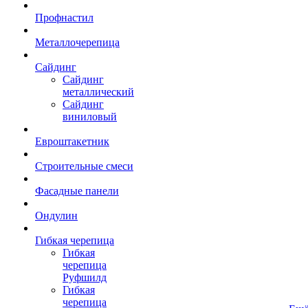
Профнастил
Металлочерепица
Сайдинг
Сайдинг
металлический
Сайдинг
виниловый
Евроштакетник
Строительные смеси
Фасадные панели
Ондулин
Гибкая черепица
Гибкая
черепица
Руфшилд
Гибкая
черепица