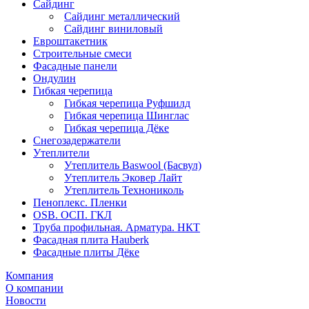
Сайдинг
Сайдинг металлический
Сайдинг виниловый
Евроштакетник
Строительные смеси
Фасадные панели
Ондулин
Гибкая черепица
Гибкая черепица Руфшилд
Гибкая черепица Шинглас
Гибкая черепица Дёке
Снегозадержатели
Утеплители
Утеплитель Baswool (Басвул)
Утеплитель Эковер Лайт
Утеплитель Технониколь
Пеноплекс. Пленки
OSB. ОСП. ГКЛ
Труба профильная. Арматура. НКТ
Фасадная плита Hauberk
Фасадные плиты Дёке
Компания
О компании
Новости