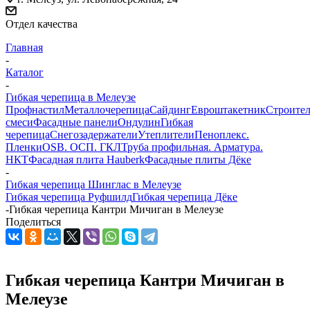
Отдел качества
Главная
-
Каталог
-
Гибкая черепица в Мелеузе
Профнастил
Металлочерепица
Сайдинг
Евроштакетник
Строите
смеси
Фасадные панели
Ондулин
Гибкая
черепица
Снегозадержатели
Утеплители
Пеноплекс.
Пленки
OSB. ОСП. ГКЛ
Труба профильная. Арматура.
НКТ
Фасадная плита Hauberk
Фасадные плиты Дёке
-
Гибкая черепица Шинглас в Мелеузе
Гибкая черепица Руфшилд
Гибкая черепица Дёке
-
Гибкая черепица Кантри Мичиган в Мелеузе
Поделиться
Гибкая черепица Кантри Мичиган в
Мелеузе