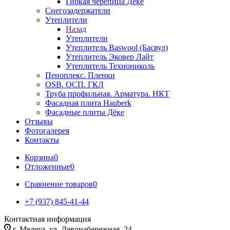
Гибкая черепица Дёке
Снегозадержатели
Утеплители
Назад
Утеплители
Утеплитель Baswool (Басвул)
Утеплитель Эковер Лайт
Утеплитель Технониколь
Пеноплекс. Пленки
OSB. ОСП. ГКЛ
Труба профильная. Арматура. НКТ
Фасадная плита Hauberk
Фасадные плиты Дёке
Отзывы
Фотогалерея
Контакты
Корзина
0
Отложенные
0
Сравнение товаров
0
+7 (937) 845-41-44
Контактная информация
г. Мелеуз, ул. Левонабережная, 24