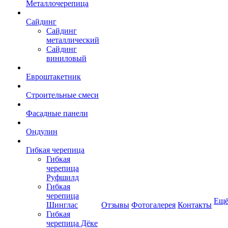
Металлочерепица
Сайдинг
Сайдинг
металлический
Сайдинг
виниловый
Евроштакетник
Строительные смеси
Фасадные панели
Ондулин
Гибкая черепица
Гибкая
черепица
Руфшилд
Гибкая
черепица
Ещ
Шинглас
Отзывы
Фотогалерея
Контакты
Гибкая
черепица Дёке