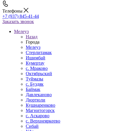
Телефоны
+7 (937) 845-41-44
Заказать звонок
Мелеуз
Назад
Города
Мелеуз
Стерлитамак
Ишимбай
Кумертау
c. Мраково
Октябрьский
Туймазы
c. Буздяк
Баймак
Давлеканово
Дюртюли
Кушнаренково
Магнитогорск
с. Аскарово
с. Верхнеяркеево
Сибай