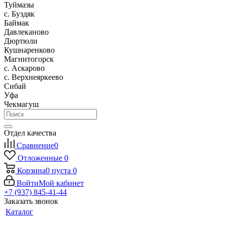
Туймазы
c. Буздяк
Баймак
Давлеканово
Дюртюли
Кушнаренково
Магнитогорск
с. Аскарово
с. Верхнеяркеево
Сибай
Уфа
Чекмагуш
Отдел качества
Сравнение
0
Отложенные
0
Корзина
0
пуста
0
Войти
Мой кабинет
+7 (937) 845-41-44
Заказать звонок
Каталог