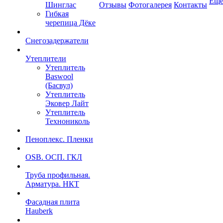
Ещ
Шинглас
Отзывы
Фотогалерея
Контакты
Гибкая
черепица Дёке
Снегозадержатели
Утеплители
Утеплитель
Baswool
(Басвул)
Утеплитель
Эковер Лайт
Утеплитель
Технониколь
Пеноплекс. Пленки
OSB. ОСП. ГКЛ
Труба профильная.
Арматура. НКТ
Фасадная плита
Hauberk