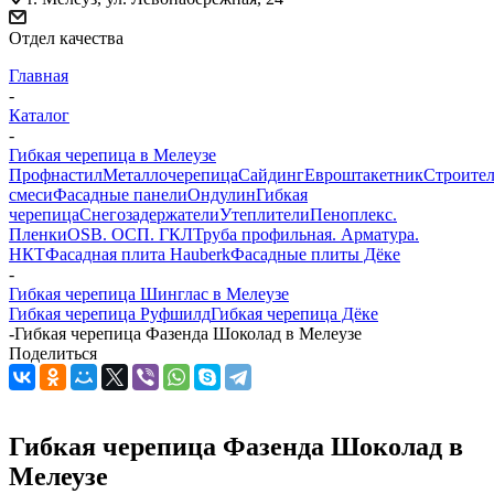
Отдел качества
Главная
-
Каталог
-
Гибкая черепица в Мелеузе
Профнастил
Металлочерепица
Сайдинг
Евроштакетник
Строите
смеси
Фасадные панели
Ондулин
Гибкая
черепица
Снегозадержатели
Утеплители
Пеноплекс.
Пленки
OSB. ОСП. ГКЛ
Труба профильная. Арматура.
НКТ
Фасадная плита Hauberk
Фасадные плиты Дёке
-
Гибкая черепица Шинглас в Мелеузе
Гибкая черепица Руфшилд
Гибкая черепица Дёке
-
Гибкая черепица Фазенда Шоколад в Мелеузе
Поделиться
Гибкая черепица Фазенда Шоколад в
Мелеузе