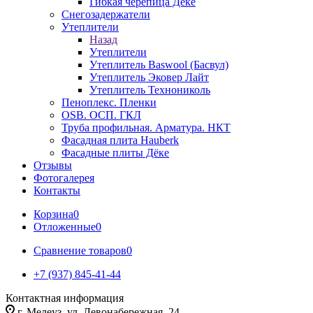
Гибкая черепица Дёке
Снегозадержатели
Утеплители
Назад
Утеплители
Утеплитель Baswool (Басвул)
Утеплитель Эковер Лайт
Утеплитель Технониколь
Пеноплекс. Пленки
OSB. ОСП. ГКЛ
Труба профильная. Арматура. НКТ
Фасадная плита Hauberk
Фасадные плиты Дёке
Отзывы
Фотогалерея
Контакты
Корзина
0
Отложенные
0
Сравнение товаров
0
+7 (937) 845-41-44
Контактная информация
г. Мелеуз, ул. Левонабережная, 24