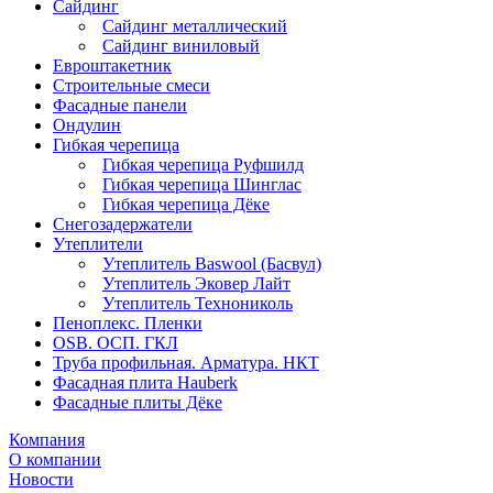
Сайдинг
Сайдинг металлический
Сайдинг виниловый
Евроштакетник
Строительные смеси
Фасадные панели
Ондулин
Гибкая черепица
Гибкая черепица Руфшилд
Гибкая черепица Шинглас
Гибкая черепица Дёке
Снегозадержатели
Утеплители
Утеплитель Baswool (Басвул)
Утеплитель Эковер Лайт
Утеплитель Технониколь
Пеноплекс. Пленки
OSB. ОСП. ГКЛ
Труба профильная. Арматура. НКТ
Фасадная плита Hauberk
Фасадные плиты Дёке
Компания
О компании
Новости