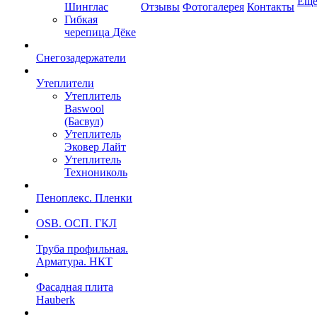
Ещ
Шинглас
Отзывы
Фотогалерея
Контакты
Гибкая
черепица Дёке
Снегозадержатели
Утеплители
Утеплитель
Baswool
(Басвул)
Утеплитель
Эковер Лайт
Утеплитель
Технониколь
Пеноплекс. Пленки
OSB. ОСП. ГКЛ
Труба профильная.
Арматура. НКТ
Фасадная плита
Hauberk