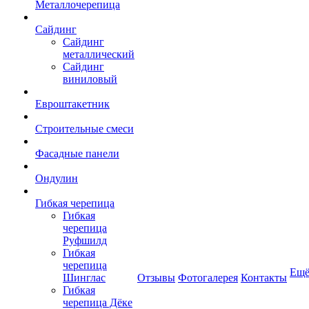
Металлочерепица
Сайдинг
Сайдинг
металлический
Сайдинг
виниловый
Евроштакетник
Строительные смеси
Фасадные панели
Ондулин
Гибкая черепица
Гибкая
черепица
Руфшилд
Гибкая
черепица
Ещ
Шинглас
Отзывы
Фотогалерея
Контакты
Гибкая
черепица Дёке