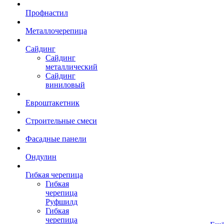
Профнастил
Металлочерепица
Сайдинг
Сайдинг
металлический
Сайдинг
виниловый
Евроштакетник
Строительные смеси
Фасадные панели
Ондулин
Гибкая черепица
Гибкая
черепица
Руфшилд
Гибкая
черепица