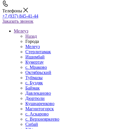
Телефоны
+7 (937) 845-41-44
Заказать звонок
Мелеуз
Назад
Города
Мелеуз
Стерлитамак
Ишимбай
Кумертау
c. Мраково
Октябрьский
Туймазы
c. Буздяк
Баймак
Давлеканово
Дюртюли
Кушнаренково
Магнитогорск
с. Аскарово
с. Верхнеяркеево
Сибай