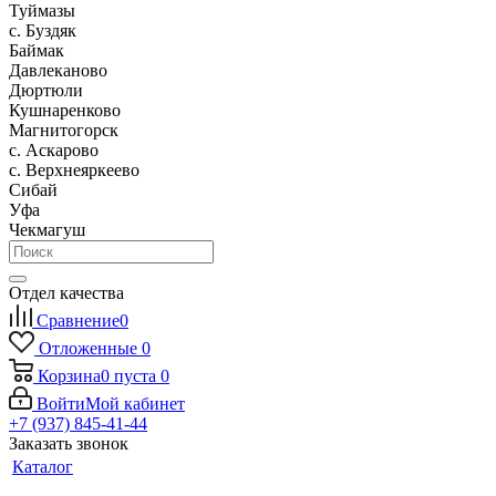
Туймазы
c. Буздяк
Баймак
Давлеканово
Дюртюли
Кушнаренково
Магнитогорск
с. Аскарово
с. Верхнеяркеево
Сибай
Уфа
Чекмагуш
Отдел качества
Сравнение
0
Отложенные
0
Корзина
0
пуста
0
Войти
Мой кабинет
+7 (937) 845-41-44
Заказать звонок
Каталог