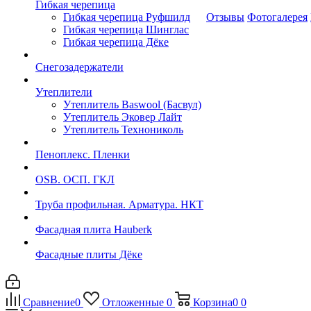
Гибкая черепица
Гибкая черепица Руфшилд
Отзывы
Фотогалерея
Гибкая черепица Шинглас
Гибкая черепица Дёке
Снегозадержатели
Утеплители
Утеплитель Baswool (Басвул)
Утеплитель Эковер Лайт
Утеплитель Технониколь
Пеноплекс. Пленки
OSB. ОСП. ГКЛ
Труба профильная. Арматура. НКТ
Фасадная плита Hauberk
Фасадные плиты Дёке
Сравнение
0
Отложенные
0
Корзина
0
0