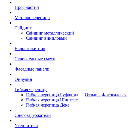
Профнастил
Металлочерепица
Сайдинг
Сайдинг металлический
Сайдинг виниловый
Евроштакетник
Строительные смеси
Фасадные панели
Ондулин
Гибкая черепица
Гибкая черепица Руфшилд
Отзывы
Фотогалерея
Гибкая черепица Шинглас
Гибкая черепица Дёке
Снегозадержатели
Утеплители