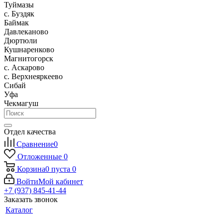
Туймазы
c. Буздяк
Баймак
Давлеканово
Дюртюли
Кушнаренково
Магнитогорск
с. Аскарово
с. Верхнеяркеево
Сибай
Уфа
Чекмагуш
Отдел качества
Сравнение
0
Отложенные
0
Корзина
0
пуста
0
Войти
Мой кабинет
+7 (937) 845-41-44
Заказать звонок
Каталог