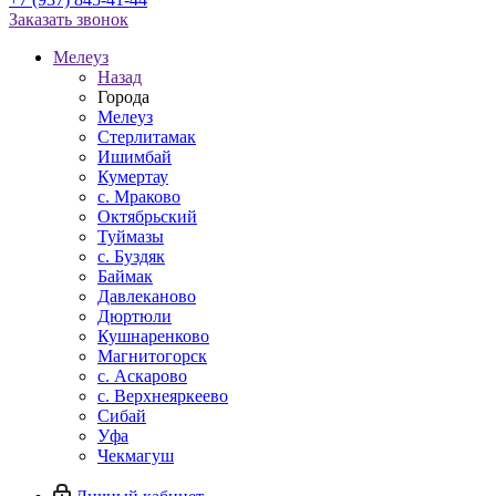
Заказать звонок
Мелеуз
Назад
Города
Мелеуз
Стерлитамак
Ишимбай
Кумертау
c. Мраково
Октябрьский
Туймазы
c. Буздяк
Баймак
Давлеканово
Дюртюли
Кушнаренково
Магнитогорск
с. Аскарово
с. Верхнеяркеево
Сибай
Уфа
Чекмагуш