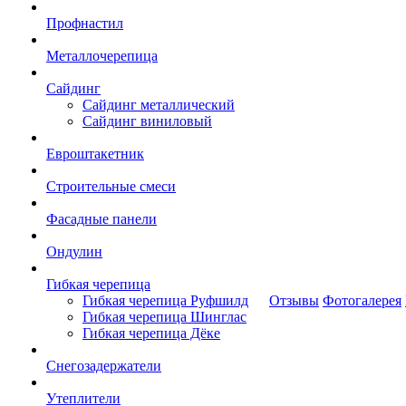
Профнастил
Металлочерепица
Сайдинг
Сайдинг металлический
Сайдинг виниловый
Евроштакетник
Строительные смеси
Фасадные панели
Ондулин
Гибкая черепица
Гибкая черепица Руфшилд
Отзывы
Фотогалерея
Гибкая черепица Шинглас
Гибкая черепица Дёке
Снегозадержатели
Утеплители