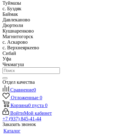
Туймазы
c. Буздяк
Баймак
Давлеканово
Дюртюли
Кушнаренково
Магнитогорск
с. Аскарово
с. Верхнеяркеево
Сибай
Уфа
Чекмагуш
Отдел качества
Сравнение
0
Отложенные
0
Корзина
0
пуста
0
Войти
Мой кабинет
+7 (937) 845-41-44
Заказать звонок
Каталог