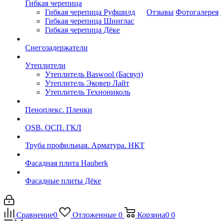
Гибкая черепица
Гибкая черепица Руфшилд
Отзывы
Фотогалерея
Гибкая черепица Шинглас
Гибкая черепица Дёке
Снегозадержатели
Утеплители
Утеплитель Baswool (Басвул)
Утеплитель Эковер Лайт
Утеплитель Технониколь
Пеноплекс. Пленки
OSB. ОСП. ГКЛ
Труба профильная. Арматура. НКТ
Фасадная плита Hauberk
Фасадные плиты Дёке
Сравнение
0
Отложенные
0
Корзина
0
0