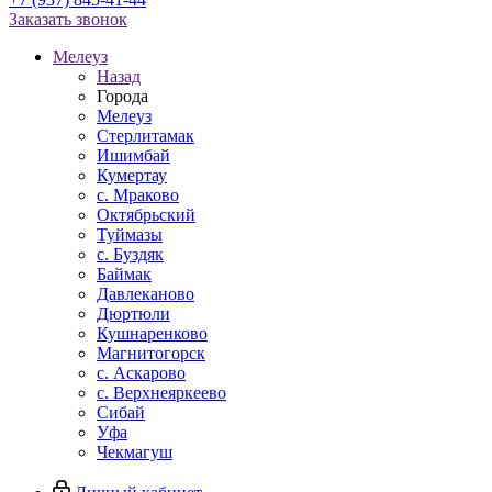
Заказать звонок
Мелеуз
Назад
Города
Мелеуз
Стерлитамак
Ишимбай
Кумертау
c. Мраково
Октябрьский
Туймазы
c. Буздяк
Баймак
Давлеканово
Дюртюли
Кушнаренково
Магнитогорск
с. Аскарово
с. Верхнеяркеево
Сибай
Уфа
Чекмагуш