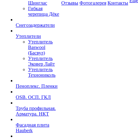
Ещ
Шинглас
Отзывы
Фотогалерея
Контакты
Гибкая
черепица Дёке
Снегозадержатели
Утеплители
Утеплитель
Baswool
(Басвул)
Утеплитель
Эковер Лайт
Утеплитель
Технониколь
Пеноплекс. Пленки
OSB. ОСП. ГКЛ
Труба профильная.
Арматура. НКТ
Фасадная плита
Hauberk