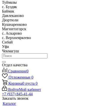
Туймазы
c. Буздяк
Баймак
Давлеканово
Дюртюли
Кушнаренково
Магнитогорск
с. Аскарово
с. Верхнеяркеево
Сибай
Уфа
Чекмагуш
Отдел качества
Сравнение
0
Отложенные
0
Корзина
0
пуста
0
Войти
Мой кабинет
+7 (937) 845-41-44
Заказать звонок
Каталог