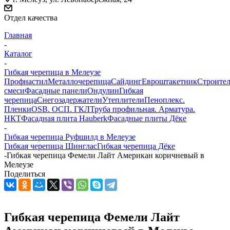
Отдел качества
Главная
-
Каталог
-
Гибкая черепица в Мелеузе
Профнастил
Металлочерепица
Сайдинг
Евроштакетник
Строите
смеси
Фасадные панели
Ондулин
Гибкая
черепица
Снегозадержатели
Утеплители
Пеноплекс.
Пленки
OSB. ОСП. ГКЛ
Труба профильная. Арматура.
НКТ
Фасадная плита Hauberk
Фасадные плиты Дёке
-
Гибкая черепица Руфшилд в Мелеузе
Гибкая черепица Шинглас
Гибкая черепица Дёке
-
Гибкая черепица Фемели Лайт Американ коричневый в
Мелеузе
Поделиться
Гибкая черепица Фемели Лайт