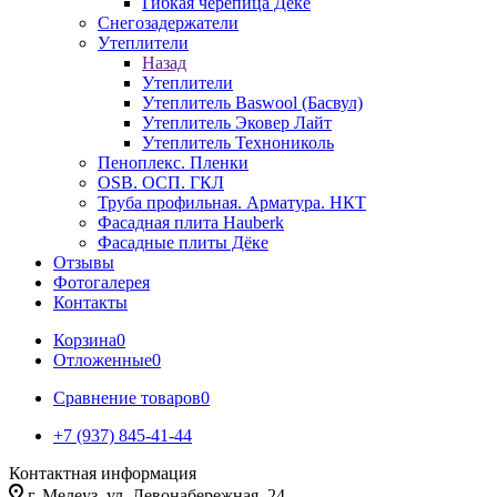
Гибкая черепица Дёке
Снегозадержатели
Утеплители
Назад
Утеплители
Утеплитель Baswool (Басвул)
Утеплитель Эковер Лайт
Утеплитель Технониколь
Пеноплекс. Пленки
OSB. ОСП. ГКЛ
Труба профильная. Арматура. НКТ
Фасадная плита Hauberk
Фасадные плиты Дёке
Отзывы
Фотогалерея
Контакты
Корзина
0
Отложенные
0
Сравнение товаров
0
+7 (937) 845-41-44
Контактная информация
г. Мелеуз, ул. Левонабережная, 24