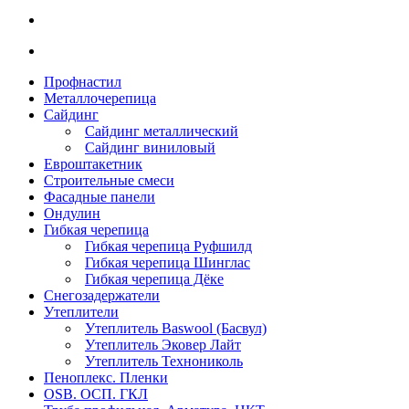
Профнастил
Металлочерепица
Сайдинг
Сайдинг металлический
Сайдинг виниловый
Евроштакетник
Строительные смеси
Фасадные панели
Ондулин
Гибкая черепица
Гибкая черепица Руфшилд
Гибкая черепица Шинглас
Гибкая черепица Дёке
Снегозадержатели
Утеплители
Утеплитель Baswool (Басвул)
Утеплитель Эковер Лайт
Утеплитель Технониколь
Пеноплекс. Пленки
OSB. ОСП. ГКЛ