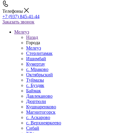
Телефоны
+7 (937) 845-41-44
Заказать звонок
Мелеуз
Назад
Города
Мелеуз
Стерлитамак
Ишимбай
Кумертау
c. Мраково
Октябрьский
Туймазы
c. Буздяк
Баймак
Давлеканово
Дюртюли
Кушнаренково
Магнитогорск
с. Аскарово
с. Верхнеяркеево
Сибай