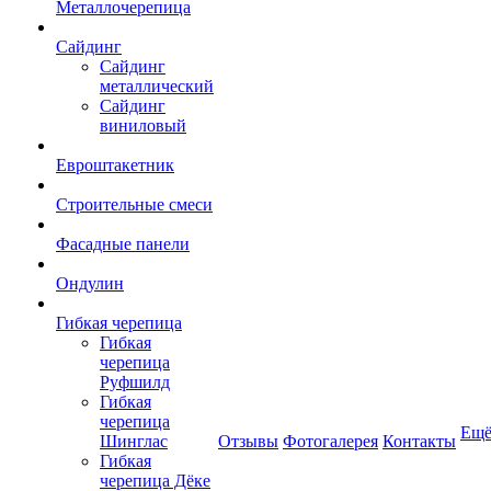
Металлочерепица
Сайдинг
Сайдинг
металлический
Сайдинг
виниловый
Евроштакетник
Строительные смеси
Фасадные панели
Ондулин
Гибкая черепица
Гибкая
черепица
Руфшилд
Гибкая
черепица
Ещ
Шинглас
Отзывы
Фотогалерея
Контакты
Гибкая
черепица Дёке