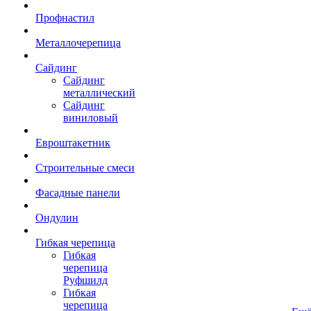
Профнастил
Металлочерепица
Сайдинг
Сайдинг
металлический
Сайдинг
виниловый
Евроштакетник
Строительные смеси
Фасадные панели
Ондулин
Гибкая черепица
Гибкая
черепица
Руфшилд
Гибкая
черепица