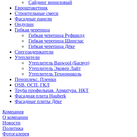
Сайдинг виниловый
Евроштакетник
Строительные смеси
Фасадные панели
Ондулин
Гибкая черепица
Гибкая черепица Руфшилд
Гибкая черепица Шинглас
Гибкая черепица Дёке
Снегозадержатели
Утеплители
Утеплитель Baswool (Басвул)
Утеплитель Эковер Лайт
Утеплитель Технониколь
Пеноплекс. Пленки
OSB. ОСП. ГКЛ
Труба профильная. Арматура. НКТ
Фасадная плита Hauberk
Фасадные плиты Дёке
Компания
О компании
Новости
Политика
Фотогалерея