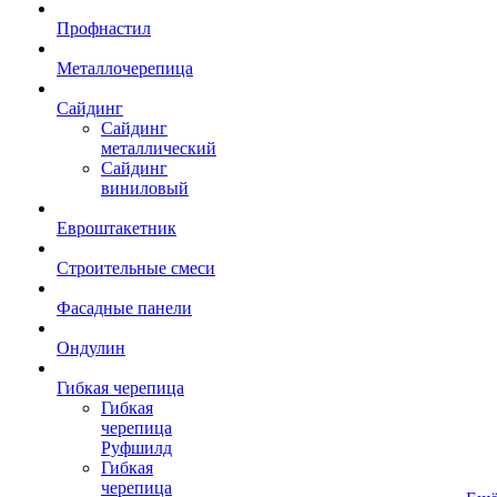
Профнастил
Металлочерепица
Сайдинг
Сайдинг
металлический
Сайдинг
виниловый
Евроштакетник
Строительные смеси
Фасадные панели
Ондулин
Гибкая черепица
Гибкая
черепица
Руфшилд
Гибкая
черепица