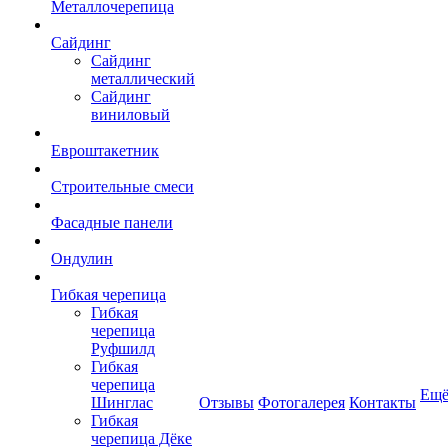
Металлочерепица
Сайдинг
Сайдинг
металлический
Сайдинг
виниловый
Евроштакетник
Строительные смеси
Фасадные панели
Ондулин
Гибкая черепица
Гибкая
черепица
Руфшилд
Гибкая
черепица
Ещ
Шинглас
Отзывы
Фотогалерея
Контакты
Гибкая
черепица Дёке