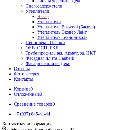
Гибкая черепица Дёке
Снегозадержатели
Утеплители
Назад
Утеплители
Утеплитель Baswool (Басвул)
Утеплитель Эковер Лайт
Утеплитель Технониколь
Пеноплекс. Пленки
OSB. ОСП. ГКЛ
Труба профильная. Арматура. НКТ
Фасадная плита Hauberk
Фасадные плиты Дёке
Отзывы
Фотогалерея
Контакты
Корзина
0
Отложенные
0
Сравнение товаров
0
+7 (937) 845-41-44
Контактная информация
г. Мелеуз, ул. Левонабережная, 24