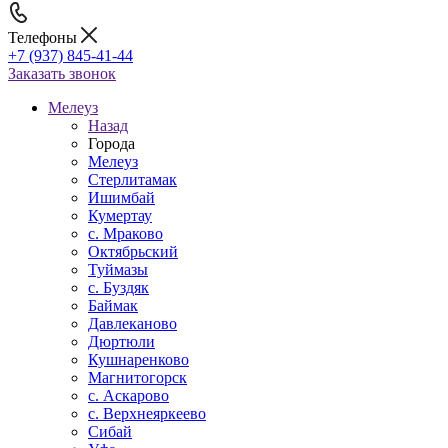
Телефоны
+7 (937) 845-41-44
Заказать звонок
Мелеуз
Назад
Города
Мелеуз
Стерлитамак
Ишимбай
Кумертау
c. Мраково
Октябрьский
Туймазы
c. Буздяк
Баймак
Давлеканово
Дюртюли
Кушнаренково
Магнитогорск
с. Аскарово
с. Верхнеяркеево
Сибай