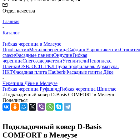
Отдел качества
Главная
-
Каталог
-
Гибкая черепица в Мелеузе
Профнастил
Металлочерепица
Сайдинг
Евроштакетник
Строите
смеси
Фасадные панели
Ондулин
Гибкая
черепица
Снегозадержатели
Утеплители
Пеноплекс.
Пленки
OSB. ОСП. ГКЛ
Труба профильная. Арматура.
НКТ
Фасадная плита Hauberk
Фасадные плиты Дёке
-
Черепица Дёке в Мелеузе
Гибкая черепица Руфшилд
Гибкая черепица Шинглас
-
Подкладочный ковер D-Basis СOMFORT в Мелеузе
Поделиться
Подкладочный ковер D-Basis
СOMFORT в Мелеузе