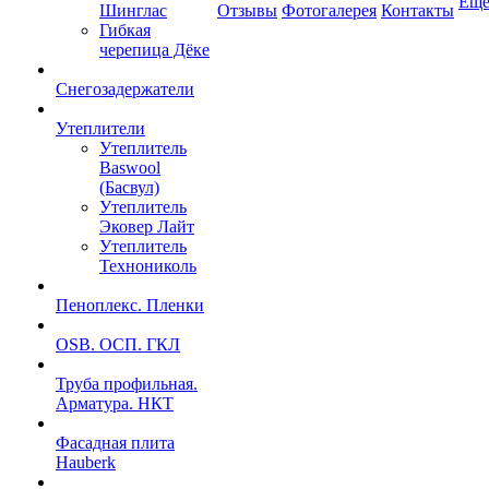
Ещ
Шинглас
Отзывы
Фотогалерея
Контакты
Гибкая
черепица Дёке
Снегозадержатели
Утеплители
Утеплитель
Baswool
(Басвул)
Утеплитель
Эковер Лайт
Утеплитель
Технониколь
Пеноплекс. Пленки
OSB. ОСП. ГКЛ
Труба профильная.
Арматура. НКТ
Фасадная плита
Hauberk