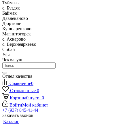
Туймазы
c. Буздяк
Баймак
Давлеканово
Дюртюли
Кушнаренково
Магнитогорск
с. Аскарово
с. Верхнеяркеево
Сибай
Уфа
Чекмагуш
Отдел качества
Сравнение
0
Отложенные
0
Корзина
0
пуста
0
Войти
Мой кабинет
+7 (937) 845-41-44
Заказать звонок
Каталог