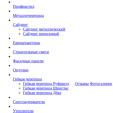
Профнастил
Металлочерепица
Сайдинг
Сайдинг металлический
Сайдинг виниловый
Евроштакетник
Строительные смеси
Фасадные панели
Ондулин
Гибкая черепица
Гибкая черепица Руфшилд
Отзывы
Фотогалерея
Гибкая черепица Шинглас
Гибкая черепица Дёке
Снегозадержатели
Утеплители