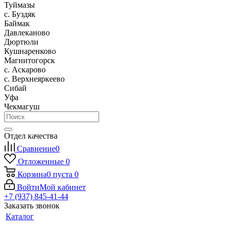
Туймазы
c. Буздяк
Баймак
Давлеканово
Дюртюли
Кушнаренково
Магнитогорск
с. Аскарово
с. Верхнеяркеево
Сибай
Уфа
Чекмагуш
Отдел качества
Сравнение
0
Отложенные
0
Корзина
0
пуста
0
Войти
Мой кабинет
+7 (937) 845-41-44
Заказать звонок
Каталог