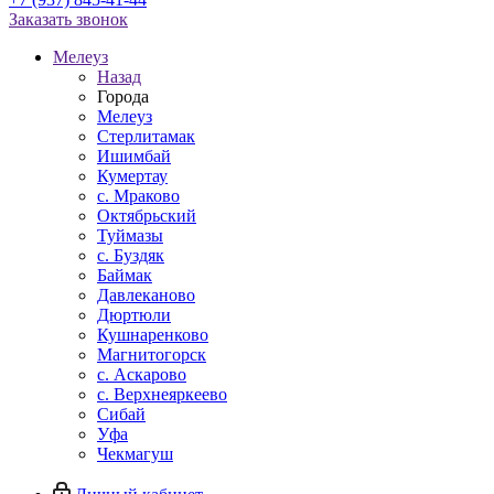
Заказать звонок
Мелеуз
Назад
Города
Мелеуз
Стерлитамак
Ишимбай
Кумертау
c. Мраково
Октябрьский
Туймазы
c. Буздяк
Баймак
Давлеканово
Дюртюли
Кушнаренково
Магнитогорск
с. Аскарово
с. Верхнеяркеево
Сибай
Уфа
Чекмагуш