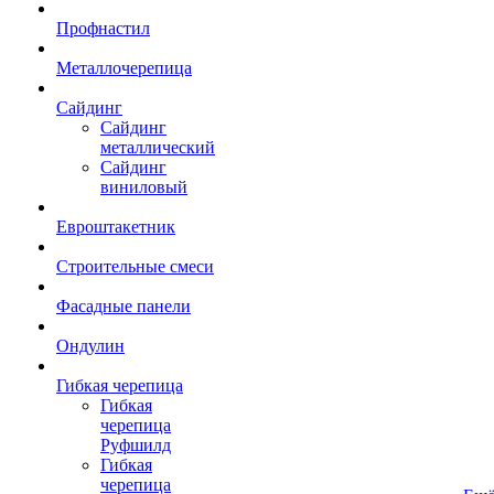
Профнастил
Металлочерепица
Сайдинг
Сайдинг
металлический
Сайдинг
виниловый
Евроштакетник
Строительные смеси
Фасадные панели
Ондулин
Гибкая черепица
Гибкая
черепица
Руфшилд
Гибкая
черепица