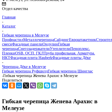
Отдел качества
Главная
-
Каталог
-
Гибкая черепица в Мелеузе
Профнастил
Металлочерепица
Сайдинг
Евроштакетник
Строите
смеси
Фасадные панели
Ондулин
Гибкая
черепица
Снегозадержатели
Утеплители
Пеноплекс.
Пленки
OSB. ОСП. ГКЛ
Труба профильная. Арматура.
НКТ
Фасадная плита Hauberk
Фасадные плиты Дёке
-
Черепица Дёке в Мелеузе
Гибкая черепица Руфшилд
Гибкая черепица Шинглас
-
Гибкая черепица Женева Арахис в Мелеузе
Поделиться
Гибкая черепица Женева Арахис в
Мелеузе