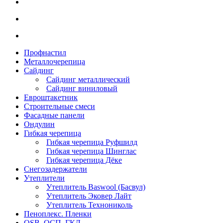
Профнастил
Металлочерепица
Сайдинг
Сайдинг металлический
Сайдинг виниловый
Евроштакетник
Строительные смеси
Фасадные панели
Ондулин
Гибкая черепица
Гибкая черепица Руфшилд
Гибкая черепица Шинглас
Гибкая черепица Дёке
Снегозадержатели
Утеплители
Утеплитель Baswool (Басвул)
Утеплитель Эковер Лайт
Утеплитель Технониколь
Пеноплекс. Пленки
OSB. ОСП. ГКЛ