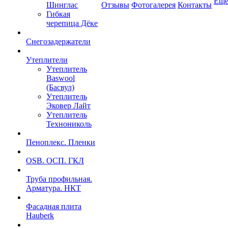
Ещ
Шинглас
Отзывы
Фотогалерея
Контакты
Гибкая
черепица Дёке
Снегозадержатели
Утеплители
Утеплитель
Baswool
(Басвул)
Утеплитель
Эковер Лайт
Утеплитель
Технониколь
Пеноплекс. Пленки
OSB. ОСП. ГКЛ
Труба профильная.
Арматура. НКТ
Фасадная плита
Hauberk