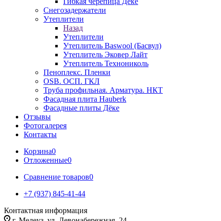
Гибкая черепица Дёке
Снегозадержатели
Утеплители
Назад
Утеплители
Утеплитель Baswool (Басвул)
Утеплитель Эковер Лайт
Утеплитель Технониколь
Пеноплекс. Пленки
OSB. ОСП. ГКЛ
Труба профильная. Арматура. НКТ
Фасадная плита Hauberk
Фасадные плиты Дёке
Отзывы
Фотогалерея
Контакты
Корзина
0
Отложенные
0
Сравнение товаров
0
+7 (937) 845-41-44
Контактная информация
г. Мелеуз, ул. Левонабережная, 24