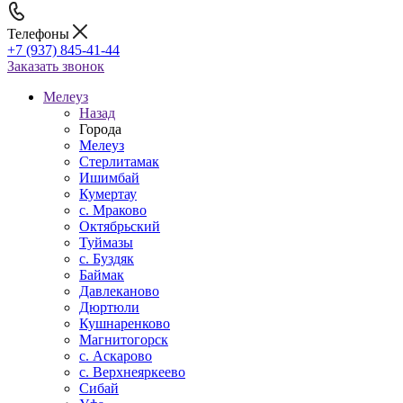
Телефоны
+7 (937) 845-41-44
Заказать звонок
Мелеуз
Назад
Города
Мелеуз
Стерлитамак
Ишимбай
Кумертау
c. Мраково
Октябрьский
Туймазы
c. Буздяк
Баймак
Давлеканово
Дюртюли
Кушнаренково
Магнитогорск
с. Аскарово
с. Верхнеяркеево
Сибай