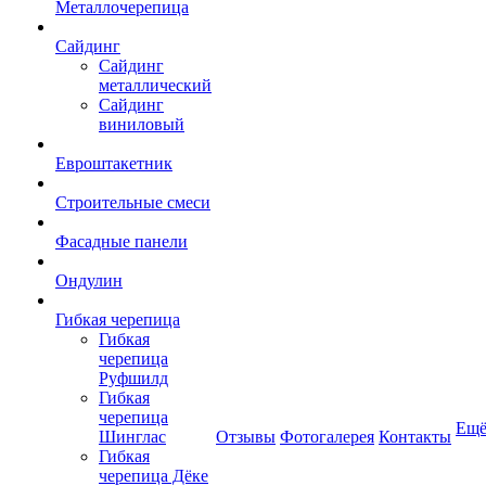
Металлочерепица
Сайдинг
Сайдинг
металлический
Сайдинг
виниловый
Евроштакетник
Строительные смеси
Фасадные панели
Ондулин
Гибкая черепица
Гибкая
черепица
Руфшилд
Гибкая
черепица
Ещ
Шинглас
Отзывы
Фотогалерея
Контакты
Гибкая
черепица Дёке