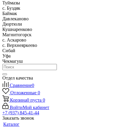
Туймазы
c. Буздяк
Баймак
Давлеканово
Дюртюли
Кушнаренково
Магнитогорск
с. Аскарово
с. Верхнеяркеево
Сибай
Уфа
Чекмагуш
Отдел качества
Сравнение
0
Отложенные
0
Корзина
0
пуста
0
Войти
Мой кабинет
+7 (937) 845-41-44
Заказать звонок
Каталог