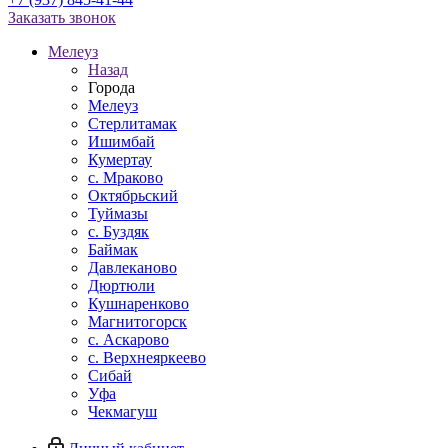
Заказать звонок
Мелеуз
Назад
Города
Мелеуз
Стерлитамак
Ишимбай
Кумертау
c. Мраково
Октябрьский
Туймазы
c. Буздяк
Баймак
Давлеканово
Дюртюли
Кушнаренково
Магнитогорск
с. Аскарово
с. Верхнеяркеево
Сибай
Уфа
Чекмагуш