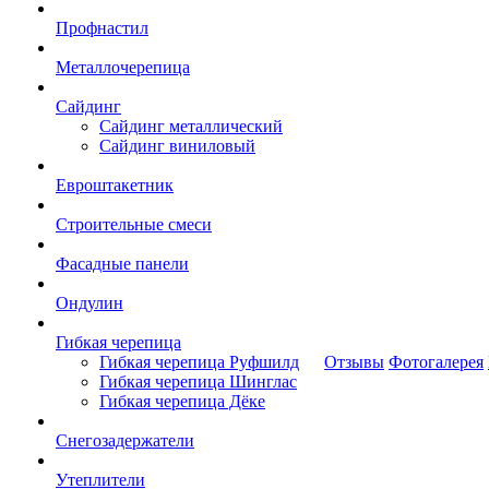
Профнастил
Металлочерепица
Сайдинг
Сайдинг металлический
Сайдинг виниловый
Евроштакетник
Строительные смеси
Фасадные панели
Ондулин
Гибкая черепица
Гибкая черепица Руфшилд
Отзывы
Фотогалерея
Гибкая черепица Шинглас
Гибкая черепица Дёке
Снегозадержатели
Утеплители