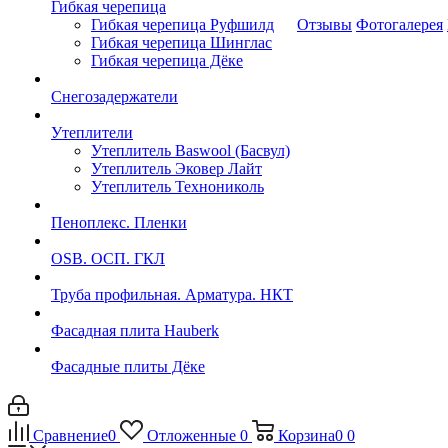
Гибкая черепица
Гибкая черепица Руфшилд
Отзывы
Фотогалерея
Гибкая черепица Шинглас
Гибкая черепица Дёке
Снегозадержатели
Утеплители
Утеплитель Baswool (Басвул)
Утеплитель Эковер Лайт
Утеплитель Технониколь
Пеноплекс. Пленки
OSB. ОСП. ГКЛ
Труба профильная. Арматура. НКТ
Фасадная плита Hauberk
Фасадные плиты Дёке
Сравнение
0
Отложенные
0
Корзина
0
0