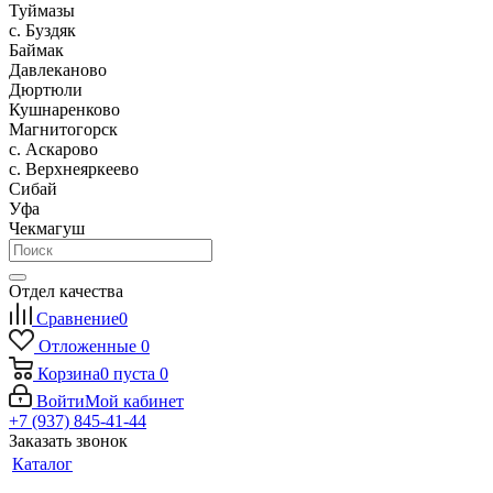
Туймазы
c. Буздяк
Баймак
Давлеканово
Дюртюли
Кушнаренково
Магнитогорск
с. Аскарово
с. Верхнеяркеево
Сибай
Уфа
Чекмагуш
Отдел качества
Сравнение
0
Отложенные
0
Корзина
0
пуста
0
Войти
Мой кабинет
+7 (937) 845-41-44
Заказать звонок
Каталог