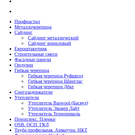
Профнастил
Металлочерепица
Сайдинг
Сайдинг металлический
Сайдинг виниловый
Евроштакетник
Строительные смеси
Фасадные панели
Ондулин
Гибкая черепица
Гибкая черепица Руфшилд
Гибкая черепица Шинглас
Гибкая черепица Дёке
Снегозадержатели
Утеплители
Утеплитель Baswool (Басвул)
Утеплитель Эковер Лайт
Утеплитель Технониколь
Пеноплекс. Пленки
OSB. ОСП. ГКЛ
Труба профильная. Арматура. НКТ