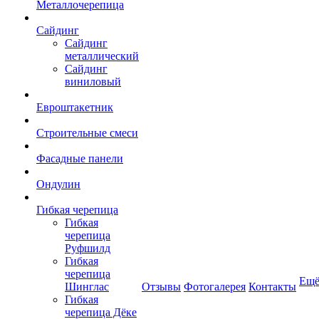
Металлочерепица
Сайдинг
Сайдинг
металлический
Сайдинг
виниловый
Евроштакетник
Строительные смеси
Фасадные панели
Ондулин
Гибкая черепица
Гибкая
черепица
Руфшилд
Гибкая
черепица
Ещ
Шинглас
Отзывы
Фотогалерея
Контакты
Гибкая
черепица Дёке