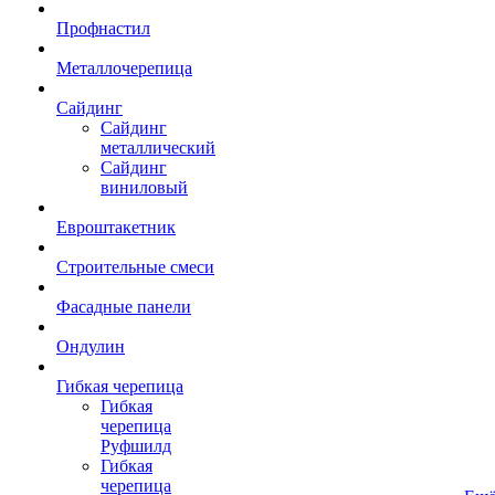
Профнастил
Металлочерепица
Сайдинг
Сайдинг
металлический
Сайдинг
виниловый
Евроштакетник
Строительные смеси
Фасадные панели
Ондулин
Гибкая черепица
Гибкая
черепица
Руфшилд
Гибкая
черепица