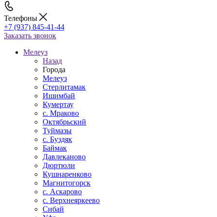
Телефоны
+7 (937) 845-41-44
Заказать звонок
Мелеуз
Назад
Города
Мелеуз
Стерлитамак
Ишимбай
Кумертау
c. Мраково
Октябрьский
Туймазы
c. Буздяк
Баймак
Давлеканово
Дюртюли
Кушнаренково
Магнитогорск
с. Аскарово
с. Верхнеяркеево
Сибай