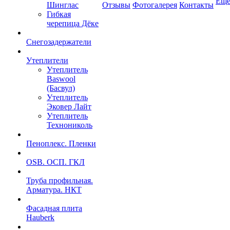
Ещ
Шинглас
Отзывы
Фотогалерея
Контакты
Гибкая
черепица Дёке
Снегозадержатели
Утеплители
Утеплитель
Baswool
(Басвул)
Утеплитель
Эковер Лайт
Утеплитель
Технониколь
Пеноплекс. Пленки
OSB. ОСП. ГКЛ
Труба профильная.
Арматура. НКТ
Фасадная плита
Hauberk