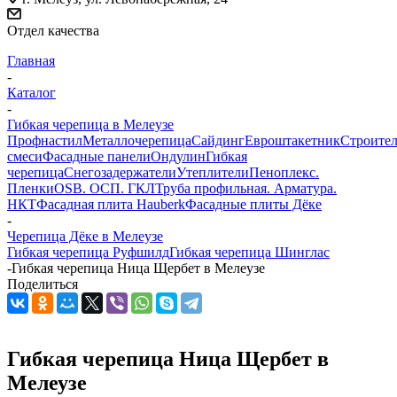
Отдел качества
Главная
-
Каталог
-
Гибкая черепица в Мелеузе
Профнастил
Металлочерепица
Сайдинг
Евроштакетник
Строите
смеси
Фасадные панели
Ондулин
Гибкая
черепица
Снегозадержатели
Утеплители
Пеноплекс.
Пленки
OSB. ОСП. ГКЛ
Труба профильная. Арматура.
НКТ
Фасадная плита Hauberk
Фасадные плиты Дёке
-
Черепица Дёке в Мелеузе
Гибкая черепица Руфшилд
Гибкая черепица Шинглас
-
Гибкая черепица Ница Щербет в Мелеузе
Поделиться
Гибкая черепица Ница Щербет в
Мелеузе