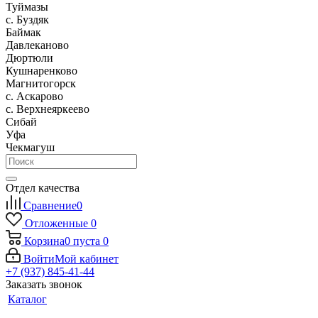
Туймазы
c. Буздяк
Баймак
Давлеканово
Дюртюли
Кушнаренково
Магнитогорск
с. Аскарово
с. Верхнеяркеево
Сибай
Уфа
Чекмагуш
Отдел качества
Сравнение
0
Отложенные
0
Корзина
0
пуста
0
Войти
Мой кабинет
+7 (937) 845-41-44
Заказать звонок
Каталог