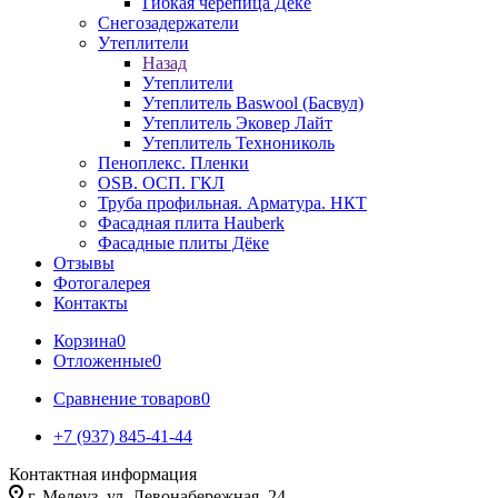
Гибкая черепица Дёке
Снегозадержатели
Утеплители
Назад
Утеплители
Утеплитель Baswool (Басвул)
Утеплитель Эковер Лайт
Утеплитель Технониколь
Пеноплекс. Пленки
OSB. ОСП. ГКЛ
Труба профильная. Арматура. НКТ
Фасадная плита Hauberk
Фасадные плиты Дёке
Отзывы
Фотогалерея
Контакты
Корзина
0
Отложенные
0
Сравнение товаров
0
+7 (937) 845-41-44
Контактная информация
г. Мелеуз, ул. Левонабережная, 24