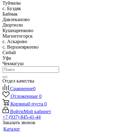
Туймазы
c. Буздяк
Баймак
Давлеканово
Дюртюли
Кушнаренково
Магнитогорск
с. Аскарово
с. Верхнеяркеево
Сибай
Уфа
Чекмагуш
Отдел качества
Сравнение
0
Отложенные
0
Корзина
0
пуста
0
Войти
Мой кабинет
+7 (937) 845-41-44
Заказать звонок
Каталог