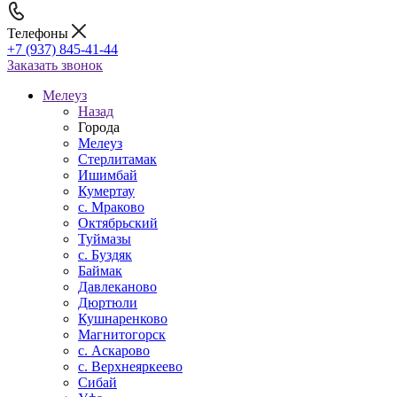
Телефоны
+7 (937) 845-41-44
Заказать звонок
Мелеуз
Назад
Города
Мелеуз
Стерлитамак
Ишимбай
Кумертау
c. Мраково
Октябрьский
Туймазы
c. Буздяк
Баймак
Давлеканово
Дюртюли
Кушнаренково
Магнитогорск
с. Аскарово
с. Верхнеяркеево
Сибай