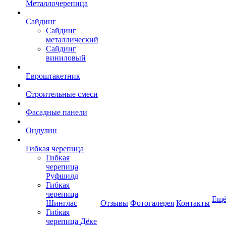
Металлочерепица
Сайдинг
Сайдинг
металлический
Сайдинг
виниловый
Евроштакетник
Строительные смеси
Фасадные панели
Ондулин
Гибкая черепица
Гибкая
черепица
Руфшилд
Гибкая
черепица
Ещ
Шинглас
Отзывы
Фотогалерея
Контакты
Гибкая
черепица Дёке