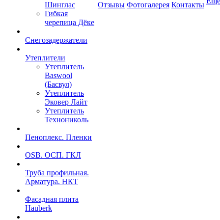
Ещ
Шинглас
Отзывы
Фотогалерея
Контакты
Гибкая
черепица Дёке
Снегозадержатели
Утеплители
Утеплитель
Baswool
(Басвул)
Утеплитель
Эковер Лайт
Утеплитель
Технониколь
Пеноплекс. Пленки
OSB. ОСП. ГКЛ
Труба профильная.
Арматура. НКТ
Фасадная плита
Hauberk