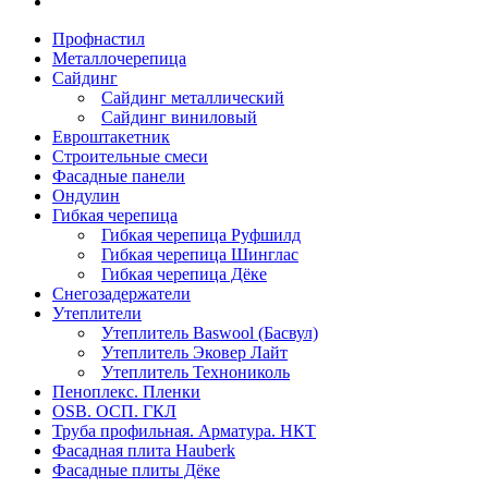
Профнастил
Металлочерепица
Сайдинг
Сайдинг металлический
Сайдинг виниловый
Евроштакетник
Строительные смеси
Фасадные панели
Ондулин
Гибкая черепица
Гибкая черепица Руфшилд
Гибкая черепица Шинглас
Гибкая черепица Дёке
Снегозадержатели
Утеплители
Утеплитель Baswool (Басвул)
Утеплитель Эковер Лайт
Утеплитель Технониколь
Пеноплекс. Пленки
OSB. ОСП. ГКЛ
Труба профильная. Арматура. НКТ
Фасадная плита Hauberk
Фасадные плиты Дёке