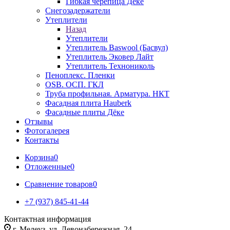
Гибкая черепица Дёке
Снегозадержатели
Утеплители
Назад
Утеплители
Утеплитель Baswool (Басвул)
Утеплитель Эковер Лайт
Утеплитель Технониколь
Пеноплекс. Пленки
OSB. ОСП. ГКЛ
Труба профильная. Арматура. НКТ
Фасадная плита Hauberk
Фасадные плиты Дёке
Отзывы
Фотогалерея
Контакты
Корзина
0
Отложенные
0
Сравнение товаров
0
+7 (937) 845-41-44
Контактная информация
г. Мелеуз, ул. Левонабережная, 24