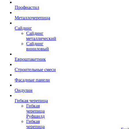
Профнастил
Металлочерепица
Сайдинг
Сайдинг
металлический
Сайдинг
виниловый
Евроштакетник
Строительные смеси
Фасадные панели
Ондулин
Гибкая черепица
Гибкая
черепица
Руфшилд
Гибкая
черепица