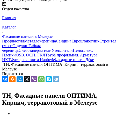
Отдел качества
Главная
-
Каталог
-
Фасадные панели в Мелеузе
Профнастил
Металлочерепица
Сайдинг
Евроштакетник
Строите
смеси
Ондулин
Гибкая
черепица
Снегозадержатели
Утеплители
Пеноплекс.
Пленки
OSB. ОСП. ГКЛ
Труба профильная. Арматура.
НКТ
Фасадная плита Hauberk
Фасадные плиты Дёке
-
ТН, Фасадные панели ОПТИМА, Кирпич, терракотовый в
Мелеузе
Поделиться
ТН, Фасадные панели ОПТИМА,
Кирпич, терракотовый в Мелеузе