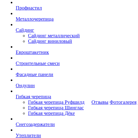
Профнастил
Металлочерепица
Сайдинг
Сайдинг металлический
Сайдинг виниловый
Евроштакетник
Строительные смеси
Фасадные панели
Ондулин
Гибкая черепица
Гибкая черепица Руфшилд
Отзывы
Фотогалерея
Гибкая черепица Шинглас
Гибкая черепица Дёке
Снегозадержатели
Утеплители