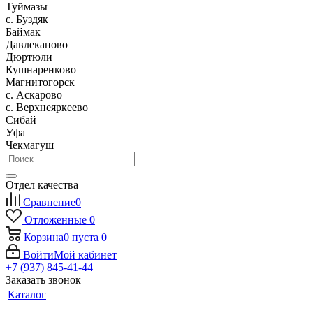
Туймазы
c. Буздяк
Баймак
Давлеканово
Дюртюли
Кушнаренково
Магнитогорск
с. Аскарово
с. Верхнеяркеево
Сибай
Уфа
Чекмагуш
Отдел качества
Сравнение
0
Отложенные
0
Корзина
0
пуста
0
Войти
Мой кабинет
+7 (937) 845-41-44
Заказать звонок
Каталог