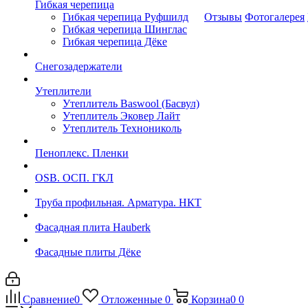
Гибкая черепица
Гибкая черепица Руфшилд
Отзывы
Фотогалерея
Гибкая черепица Шинглас
Гибкая черепица Дёке
Снегозадержатели
Утеплители
Утеплитель Baswool (Басвул)
Утеплитель Эковер Лайт
Утеплитель Технониколь
Пеноплекс. Пленки
OSB. ОСП. ГКЛ
Труба профильная. Арматура. НКТ
Фасадная плита Hauberk
Фасадные плиты Дёке
Сравнение
0
Отложенные
0
Корзина
0
0